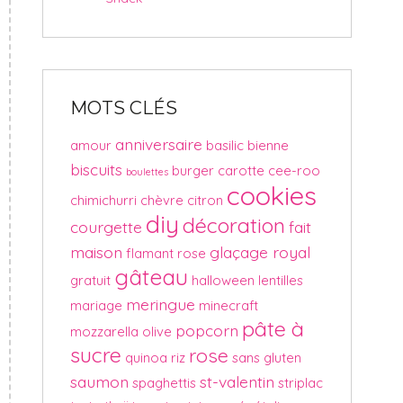
MOTS CLÉS
anniversaire
amour
basilic
bienne
biscuits
burger
carotte
cee-roo
boulettes
cookies
chimichurri
chèvre
citron
diy
décoration
courgette
fait
maison
glaçage royal
flamant rose
gâteau
gratuit
halloween
lentilles
meringue
mariage
minecraft
pâte à
popcorn
mozzarella
olive
sucre
rose
quinoa
riz
sans gluten
saumon
st-valentin
spaghettis
striplac