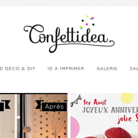
ID DÉCO & DIY
ID À IMPRIMER
GALERIE
SA
ES POINTS,
1ER AOÛT 
S POINTS ET
RED VELVE