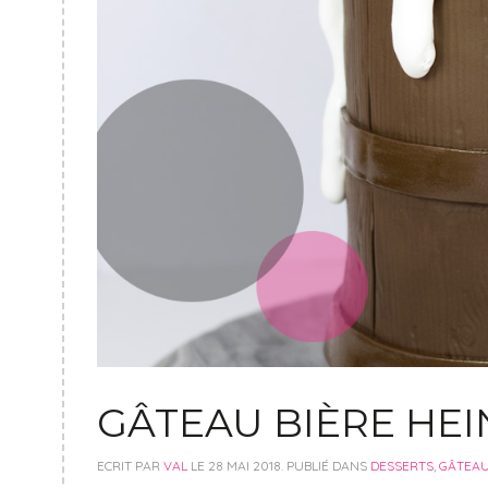
GÂTEAU BIÈRE HE
ECRIT PAR
VAL
LE
28 MAI 2018
. PUBLIÉ DANS
DESSERTS
,
GÂTEA