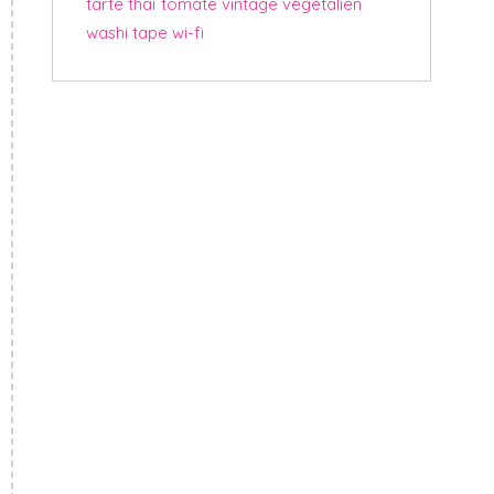
tarte
thaï
tomate
vintage
végétalien
washi tape
wi-fi