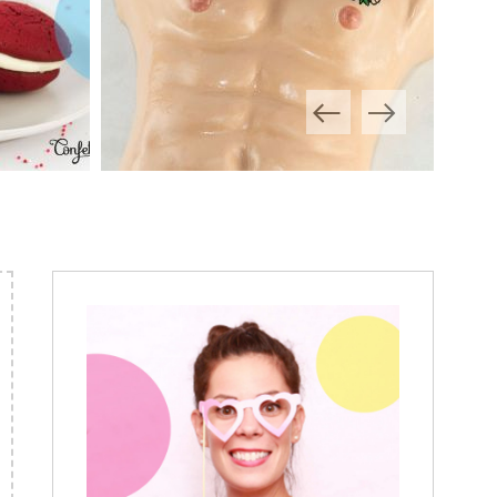
D’HOMME
ES