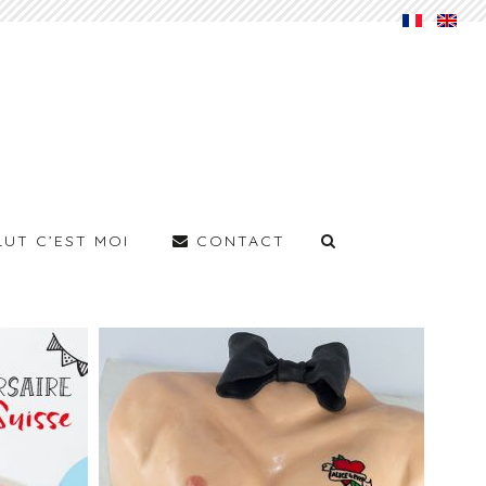
LUT C’EST MOI
CONTACT
–
GÂTEAU TORSE
T