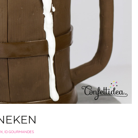
INEKEN
UX
,
ID GOURMANDES