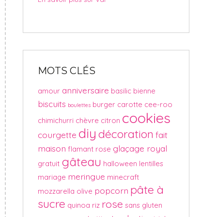
MOTS CLÉS
anniversaire
amour
basilic
bienne
biscuits
burger
carotte
cee-roo
boulettes
cookies
chimichurri
chèvre
citron
diy
décoration
courgette
fait
maison
glaçage royal
flamant rose
gâteau
gratuit
halloween
lentilles
meringue
mariage
minecraft
pâte à
popcorn
mozzarella
olive
sucre
rose
quinoa
riz
sans gluten