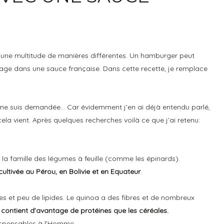
 une multitude de manières différentes. Un hamburger peut
nage dans une sauce française. Dans cette recette, je remplace
 me suis demandée… Car évidemment j’en ai déjà entendu parlé,
ela vient. Après quelques recherches voilà ce que j’ai retenu:
la famille des légumes à feuille (comme les épinards).
cultivée au Pérou, en Bolivie et en Equateur
.
s et peu de lipides. Le quinoa a des fibres et de nombreux
l contient d’avantage de protéines que les céréales.
spensables à l’Homme.