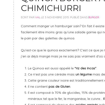
CHIMICHURRI
ECRIT PAR
VAL
LE
3 NOVEMBRE 2015
. PUBLIÉ DANS
BURGER
Comment manger un hamburger sain? En fait il existe
facilement être moins gras qu’une salade garnie qui 
le pain par des galettes de quinoa.
Qu’est-ce que le quinoa exactement? C’est ce que je
j’en ai déjà mangé mais je ne sais pas vraiment d’où c
Le Quinoa est aussi appelé le
“riz des Incas”
.
Ce n’est pas une céréale mais
un légume
mais de 
Cette graine couleur ivoire est traditionnellement
Il ne contient
pas de Gluten
.
Il est composé à 70% de glucides, 15% de protéine
minéraux tel que le fer, le manganèse, le cuivre…
I
Il est composé de chacun des
acides aminés
indi