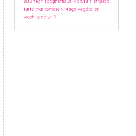
saumon
st-valentin
spaghettis
striplac
tarte
thaï
tomate
vintage
végétalien
washi tape
wi-fi