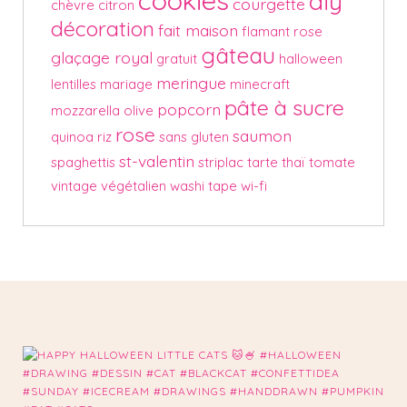
diy
courgette
chèvre
citron
décoration
fait maison
flamant rose
gâteau
glaçage royal
gratuit
halloween
meringue
lentilles
mariage
minecraft
pâte à sucre
popcorn
mozzarella
olive
rose
saumon
quinoa
riz
sans gluten
st-valentin
spaghettis
striplac
tarte
thaï
tomate
vintage
végétalien
washi tape
wi-fi