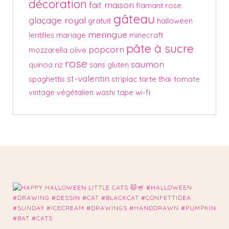
décoration
fait maison
flamant rose
gâteau
glaçage royal
gratuit
halloween
meringue
lentilles
mariage
minecraft
pâte à sucre
popcorn
mozzarella
olive
rose
saumon
quinoa
riz
sans gluten
st-valentin
spaghettis
striplac
tarte
thaï
tomate
vintage
végétalien
washi tape
wi-fi