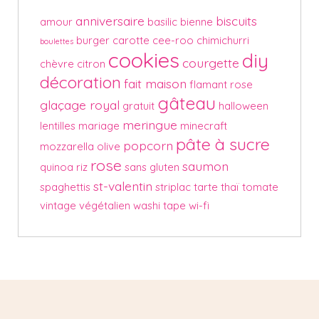
anniversaire
biscuits
amour
basilic
bienne
burger
carotte
cee-roo
chimichurri
boulettes
cookies
diy
courgette
chèvre
citron
décoration
fait maison
flamant rose
gâteau
glaçage royal
gratuit
halloween
meringue
lentilles
mariage
minecraft
pâte à sucre
popcorn
mozzarella
olive
rose
saumon
quinoa
riz
sans gluten
st-valentin
spaghettis
striplac
tarte
thaï
tomate
vintage
végétalien
washi tape
wi-fi