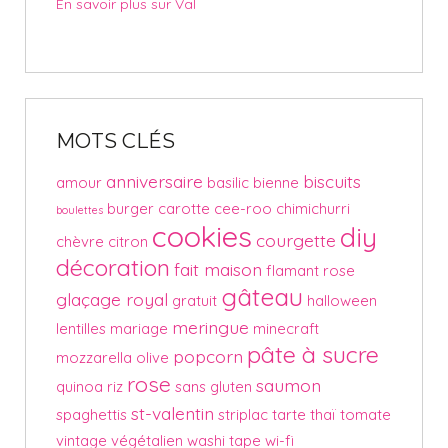
En savoir plus sur Val
MOTS CLÉS
anniversaire
biscuits
amour
basilic
bienne
burger
carotte
cee-roo
chimichurri
boulettes
cookies
diy
courgette
chèvre
citron
décoration
fait maison
flamant rose
gâteau
glaçage royal
gratuit
halloween
meringue
lentilles
mariage
minecraft
pâte à sucre
popcorn
mozzarella
olive
rose
saumon
quinoa
riz
sans gluten
st-valentin
spaghettis
striplac
tarte
thaï
tomate
vintage
végétalien
washi tape
wi-fi