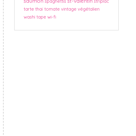
saumon
st-valentin
spaghettis
striplac
tarte
thaï
tomate
vintage
végétalien
washi tape
wi-fi