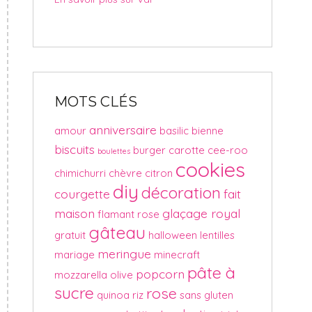
MOTS CLÉS
anniversaire
amour
basilic
bienne
biscuits
burger
carotte
cee-roo
boulettes
cookies
chimichurri
chèvre
citron
diy
décoration
courgette
fait
maison
glaçage royal
flamant rose
gâteau
gratuit
halloween
lentilles
meringue
mariage
minecraft
pâte à
popcorn
mozzarella
olive
sucre
rose
quinoa
riz
sans gluten