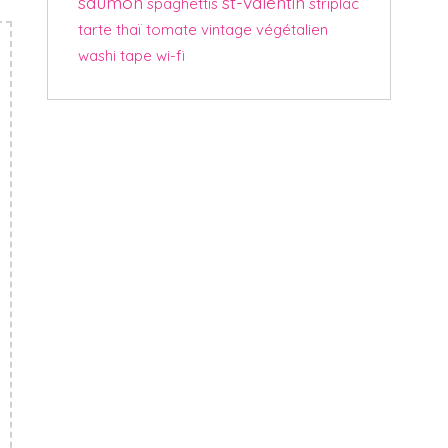
saumon
st-valentin
spaghettis
striplac
tarte
thaï
tomate
vintage
végétalien
washi tape
wi-fi