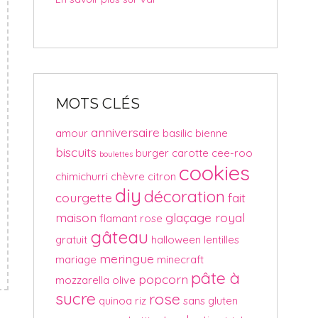
MOTS CLÉS
anniversaire
amour
basilic
bienne
biscuits
burger
carotte
cee-roo
boulettes
cookies
chimichurri
chèvre
citron
diy
décoration
courgette
fait
maison
glaçage royal
flamant rose
gâteau
gratuit
halloween
lentilles
meringue
mariage
minecraft
pâte à
popcorn
mozzarella
olive
sucre
rose
quinoa
riz
sans gluten