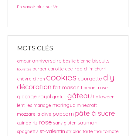
En savoir plus sur Val
MOTS CLÉS
anniversaire
biscuits
amour
basilic
bienne
burger
carotte
cee-roo
chimichurri
boulettes
cookies
diy
courgette
chèvre
citron
décoration
fait maison
flamant rose
gâteau
glaçage royal
gratuit
halloween
meringue
lentilles
mariage
minecraft
pâte à sucre
popcorn
mozzarella
olive
rose
saumon
quinoa
riz
sans gluten
st-valentin
spaghettis
striplac
tarte
thaï
tomate