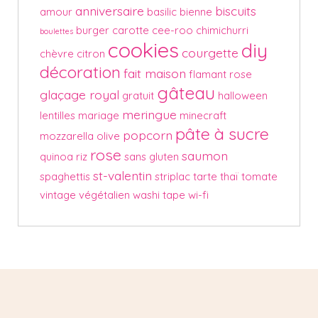
anniversaire
biscuits
amour
basilic
bienne
burger
carotte
cee-roo
chimichurri
boulettes
cookies
diy
courgette
chèvre
citron
décoration
fait maison
flamant rose
gâteau
glaçage royal
gratuit
halloween
meringue
lentilles
mariage
minecraft
pâte à sucre
popcorn
mozzarella
olive
rose
saumon
quinoa
riz
sans gluten
st-valentin
spaghettis
striplac
tarte
thaï
tomate
vintage
végétalien
washi tape
wi-fi