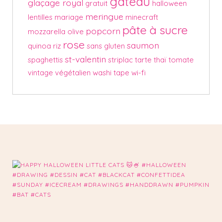
gâteau
glaçage royal
gratuit
halloween
meringue
lentilles
mariage
minecraft
pâte à sucre
popcorn
mozzarella
olive
rose
saumon
quinoa
riz
sans gluten
st-valentin
spaghettis
striplac
tarte
thaï
tomate
vintage
végétalien
washi tape
wi-fi