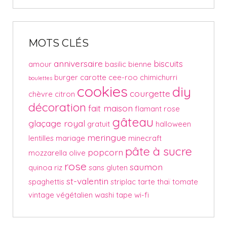
MOTS CLÉS
anniversaire
biscuits
amour
basilic
bienne
burger
carotte
cee-roo
chimichurri
boulettes
cookies
diy
courgette
chèvre
citron
décoration
fait maison
flamant rose
gâteau
glaçage royal
gratuit
halloween
meringue
lentilles
mariage
minecraft
pâte à sucre
popcorn
mozzarella
olive
rose
saumon
quinoa
riz
sans gluten
st-valentin
spaghettis
striplac
tarte
thaï
tomate
vintage
végétalien
washi tape
wi-fi