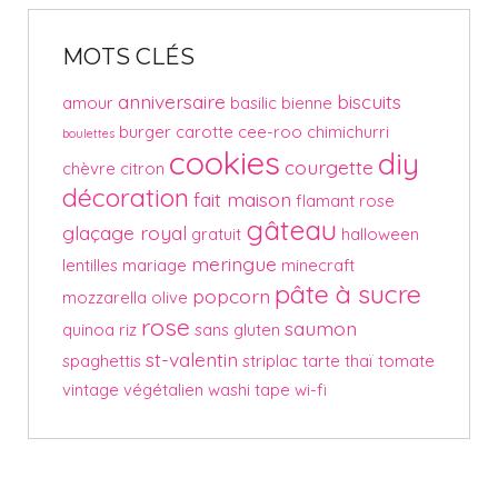
MOTS CLÉS
anniversaire
biscuits
amour
basilic
bienne
burger
carotte
cee-roo
chimichurri
boulettes
cookies
diy
courgette
chèvre
citron
décoration
fait maison
flamant rose
gâteau
glaçage royal
gratuit
halloween
meringue
lentilles
mariage
minecraft
pâte à sucre
popcorn
mozzarella
olive
rose
saumon
quinoa
riz
sans gluten
st-valentin
spaghettis
striplac
tarte
thaï
tomate
vintage
végétalien
washi tape
wi-fi